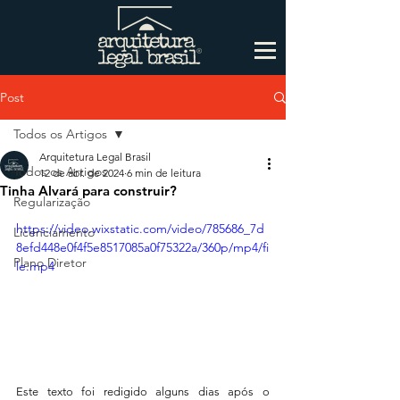
Post
Todos os Artigos
Arquitetura Legal Brasil
Todos os Artigos
12 de abr. de 2024
6 min de leitura
Tinha Alvará para construir?
Regularização
https://video.wixstatic.com/video/785686_7d
Licenciamento
8efd448e0f4f5e8517085a0f75322a/360p/mp4/fi
Plano Diretor
le.mp4
Este texto foi redigido alguns dias após o 