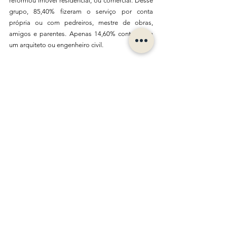
reformou imóvel residencial, ou comercial. Desse 
grupo, 85,40% fizeram o serviço por conta 
própria ou com pedreiros, mestre de obras, 
amigos e parentes. Apenas 14,60% contrataram 
um arquiteto ou engenheiro civil. 
O Fantástico fez uma reportagem na mesma 
ocasião baseada nesta pesquisa (
segue o link 
para assistir
)
. 
É assustador verificar que toda a classe de 
profissionais (arquitetos e engenheiros civis) 
brigam por um mercado de 15% enquanto temos 
um universo inteiro de oportunidades perdidas.
Não estamos falando apenas da população de 
baixa renda, conforme a pesquisa entre as 
pessoas de classe A e B apenas 25,80% 
procuram um profissional habilitado. Olha o 
quanto não estamos perdendo de trabalho e de 
condições para construir uma cidade melhor.