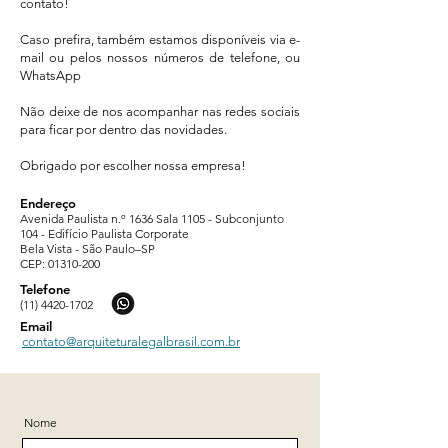
contato!
Caso prefira, também estamos disponíveis via e-
mail ou pelos nossos números de telefone, ou
WhatsApp
Não deixe de nos acompanhar nas redes sociais
para ficar por dentro das novidades.
Obrigado por escolher nossa empresa!
Endereço
Avenida Paulista n.º 1636 Sala 1105 - Subconjunto
104 - Edifício Paulista Corporate
Bela Vista -
São Paulo–SP
CEP:
01310-200
Telefone
(11) 4420-1702
Email
contato@arquiteturalegalbrasil.com.br
Nome